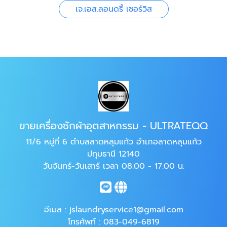
เจ.เอส.ลอนดรี้ เซอร์วิส
ขายเครื่องซักผ้าอุตสาหกรรม - ULTRATEQQ
11/6 หมู่ที่ 6 ตำบลลาดหลุมแก้ว อำเภอลาดหลุมแก้ว
ปทุมธานี 12140
วันจันทร์-วันเสาร์ เวลา 08:00 - 17:00 น.
อีเมล :
jslaundryservice1@gmail.com
โทรศัพท์ :
083-049-6819